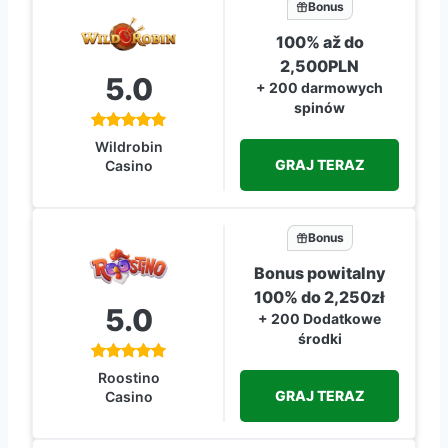
Bonus
100% až do
2,500PLN
5.0
+ 200 darmowych
spinów
Wildrobin
GRAJ TERAZ
Casino
Bonus
Bonus powitalny
100% do 2,250zł
5.0
+ 200 Dodatkowe
środki
Roostino
GRAJ TERAZ
Casino