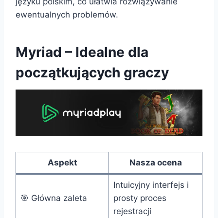
języku polskim, co ułatwia rozwiązywanie
ewentualnych problemów.
Myriad – Idealne dla
początkujących graczy
Aspekt
Nasza ocena
Intuicyjny interfejs i
🎯 Główna zaleta
prosty proces
rejestracji