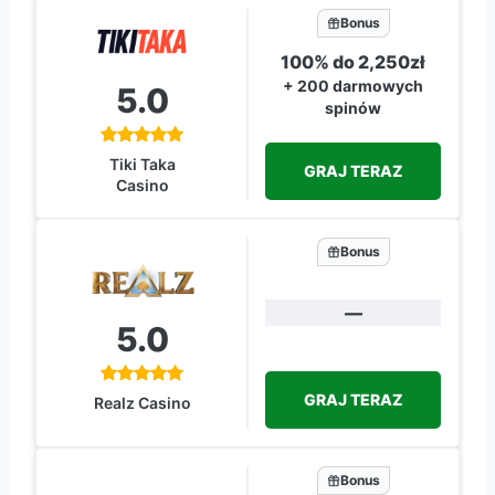
Bonus
100% do 2,250zł
+ 200 darmowych
5.0
spinów
Tiki Taka
GRAJ TERAZ
Casino
Bonus
—
5.0
GRAJ TERAZ
Realz Casino
Bonus