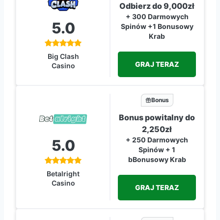
Odbierz do 9,000zł
+ 300 Darmowych
5.0
Spinów +1 Bonusowy
Krab
Big Clash
GRAJ TERAZ
Casino
Bonus
Bonus powitalny do
2,250zł
+ 250 Darmowych
5.0
Spinów + 1
bBonusowy Krab
Betalright
Casino
GRAJ TERAZ