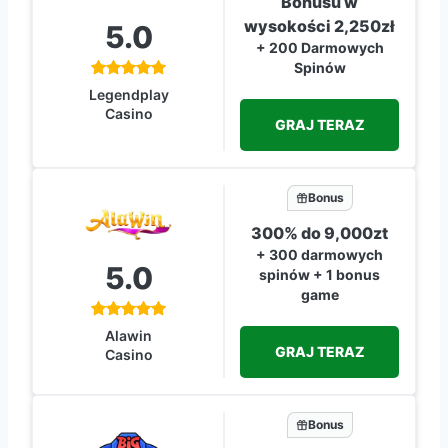
Bonusu w
wysokości 2,250zł
5.0
+ 200 Darmowych
Spinów
Legendplay
Casino
GRAJ TERAZ
Bonus
300% do 9,000zt
+ 300 darmowych
5.0
spinów + 1 bonus
game
Alawin
GRAJ TERAZ
Casino
Bonus