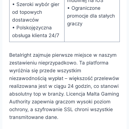
mobilnej na iOS
• Szeroki wybór gier
• Ograniczone
od topowych
promocje dla stałych
dostawców
graczy
• Polskojęzyczna
obsługa klienta 24/7
Betalright zajmuje pierwsze miejsce w naszym
zestawieniu nieprzypadkowo. Ta platforma
wyróżnia się przede wszystkim
niezawodnością wypłat – większość przelewów
realizowana jest w ciągu 24 godzin, co stanowi
absolutny top w branży. Licencja Malta Gaming
Authority zapewnia graczom wysoki poziom
ochrony, a szyfrowanie SSL chroni wszystkie
transmitowane dane.