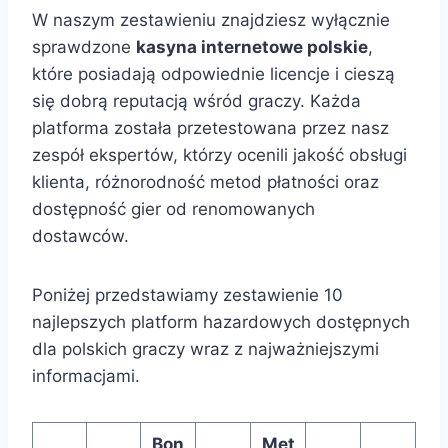
W naszym zestawieniu znajdziesz wyłącznie
sprawdzone
kasyna internetowe polskie
,
które posiadają odpowiednie licencje i cieszą
się dobrą reputacją wśród graczy. Każda
platforma została przetestowana przez nasz
zespół ekspertów, którzy ocenili jakość obsługi
klienta, różnorodność metod płatności oraz
dostępność gier od renomowanych
dostawców.
Poniżej przedstawiamy zestawienie 10
najlepszych platform hazardowych dostępnych
dla polskich graczy wraz z najważniejszymi
informacjami.
Bon
Met